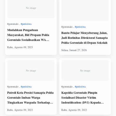
No image
Mudahkan Pengaduan
Bantu Pelajar Menyeberang Jalan,
Masyarakat, Bid Propam Polda
Jadi Rutinitas Direktorat Samapta
Gorontalo Sosialisasikan WA
Polda Gorontalo di Depan Sekolah
(WhatsApp) Yanduan
No image
No image
Patroli Kota Presisi Samapta Polda
Kapolda Gorontalo Pimpin
Gorontalo Imbau Warga
Sosialisasi Disaster Victim
Tingkatkan Waspada Terhadap
Indentification (DVI) Kepada
Gangguan Kamtibmas
Personil Bid Dokkes Polda
Gorontalo dan Jajarannya.