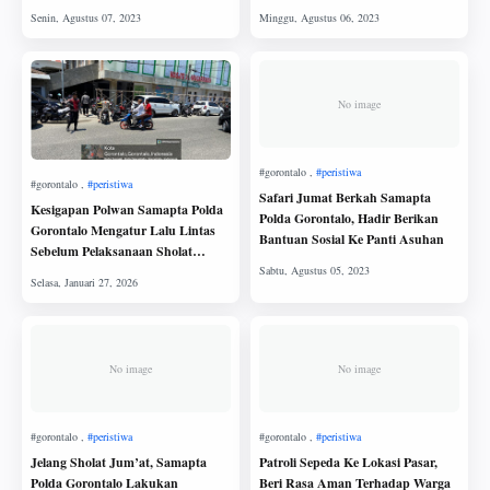
BILUNGALA
TENGGELAM
No image
Safari Jumat Berkah Samapta
Kesigapan Polwan Samapta Polda
Polda Gorontalo, Hadir Berikan
Gorontalo Mengatur Lalu Lintas
Bantuan Sosial Ke Panti Asuhan
Sebelum Pelaksanaan Sholat
Jum’at
No image
No image
Jelang Sholat Jum’at, Samapta
Patroli Sepeda Ke Lokasi Pasar,
Polda Gorontalo Lakukan
Beri Rasa Aman Terhadap Warga