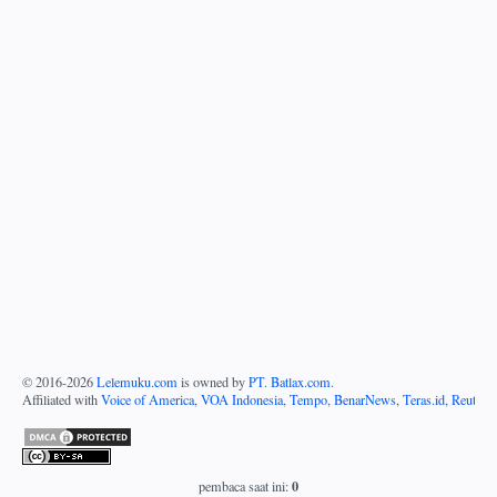
© 2016-
2026
Lelemuku.com
is owned by
PT. Batlax.com
.
Affiliated with
Voice of America
,
VOA Indonesia
,
Tempo
,
BenarNews
,
Teras.id
,
Reuters
0
pembaca saat ini: