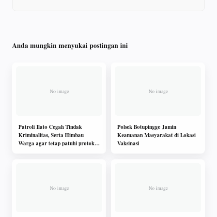
Anda mungkin menyukai postingan ini
Patroli Ilato Cegah Tindak
Polsek Botupingge Jamin
Kriminalitas, Serta Himbau
Keamanan Masyarakat di Lokasi
Warga agar tetap patuhi protokol
Vaksinasi
kesehatan demi tekan angka virus
Covid19