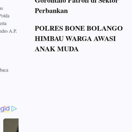
as
Perbankan
Polda
erta
POLRES BONE BOLANGO
ndro A.P,
HIMBAU WARGA AWASI
ANAK MUDA
mbaca