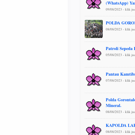
(WhatsApp) Ya
09/08/2023 - klik j
POLDA GORO
08/08/2023 - klik j
Patroli Sepeda
05/08/2023 - klik j
Pantau Kamtibm
07/08/2023 - klik j
Polda Gorontal
Mineral.
08/08/2023 - klik j
KAPOLDA LAR
08/08/2023 - klik j