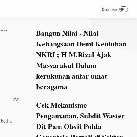
Bangun Nilai - Nilai
masan
Kebangsaan Demi Keutuhan
NKRI ; H M.Rizal Ajak
Masyarakat Dalam
kerukunan antar umat
beragama
Cek Mekanisme
Pengamanan, Subdit Waster
berita
Dit Pam Obvit Polda
Gorontalo Patroli di Sektor