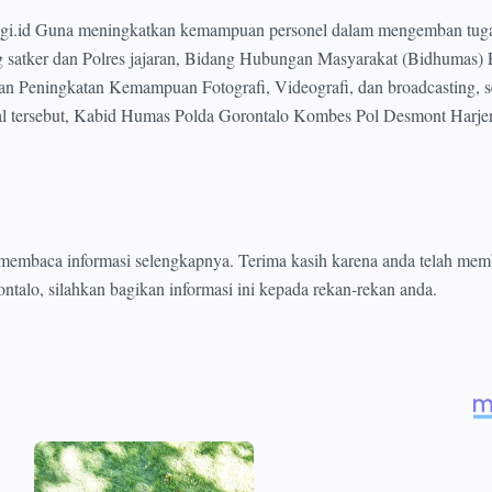
ri.gi.id Guna meningkatkan kemampuan personel dalam mengemban tug
 satker dan Polres jajaran, Bidang Hubungan Masyarakat (Bidhumas) 
an Peningkatan Kemampuan Fotografi, Videografi, dan broadcasting, s
 hal tersebut, Kabid Humas Polda Gorontalo Kombes Pol Desmont Harje
 membaca informasi selengkapnya. Terima kasih karena anda telah me
rontalo, silahkan bagikan informasi ini kepada rekan-rekan anda.