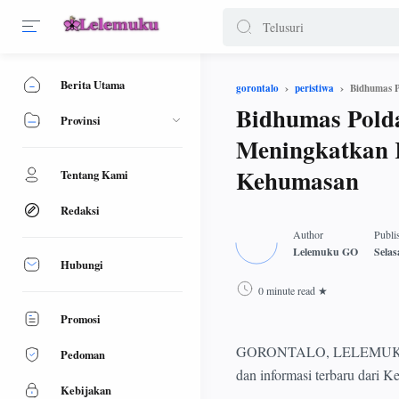
Berita Utama
Bidhumas 
gorontalo
peristiwa
Bidhumas Pold
Provinsi
Meningkatkan 
Kehumasan
Tentang Kami
Redaksi
Hubungi
0 minute read
Promosi
GORONTALO, LELEMUKU.COM 
Pedoman
dan informasi terbaru dari K
Kebijakan